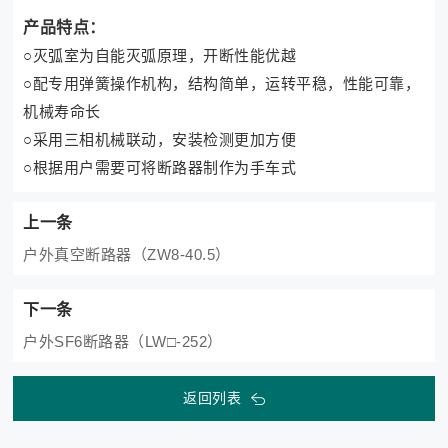
产品特点：
○
灭弧室为自能灭弧原理，开断性能优越
○
配专用弹簧操作机构，结构简单，运转平稳，性能可靠，
机械寿命长
○
采用三相机械联动，安装检测更加方便
○
根据用户需要可将断路器制作为手车式
上一条
户外真空断路器（ZW8-40.5）
下一条
户外SF6断路器（LW□-252）
返回列表