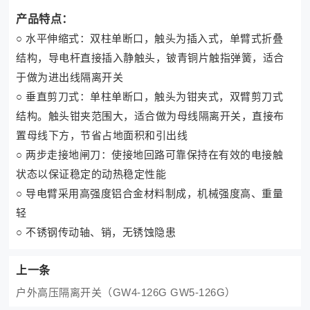
产品特点：
○
水平伸缩式：双柱单断口，触头为插入式，单臂式折叠
结构，导电杆直接插入静触头，铍青铜片触指弹簧，适合
于做为进出线隔离开关
○
垂直剪刀式：单柱单断口，触头为钳夹式，双臂剪刀式
结构。触头钳夹范围大，适合做为母线隔离开关，直接布
置母线下方，节省占地面积和引出线
○
两步走接地闸刀：使接地回路可靠保持在有效的电接触
状态以保证稳定的动热稳定性能
○
导电臂采用高强度铝合金材料制成，机械强度高、重量
轻
○
不锈钢传动轴、销，无锈蚀隐患
上一条
户外高压隔离开关（GW4-126G GW5-126G）